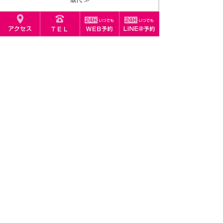
歳代 ≫
VITA SALON JuJu (ビタサロンジュジュ)
福岡市中央区渡辺通5丁目24-30
東カン福岡第一ビル503号
11:00～21:00（最終受付19:00） 不定休
スタッフ募集中 >>
Copyright(c)2014 VITA SALON JuJu All Right Reserved.