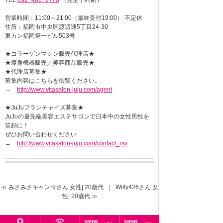
TEL:
092−406−2770
（完全予約制）
営業時間：11:00～21:00（最終受付19:00） 不定休
住所：福岡市中央区渡辺通5丁目24-30
東カン福岡第一ビル503号
★コラーゲンマシン販売代理店★
★痩身機器販売／美容商品販売★
★代理店募集★
募集内容はこちらを御覧ください。
→
http://www.vitasalon-juju.com/agent
★JuJuフランチャイズ募集★
JuJuの最先端美容エステサロンで日本中の女性男性を
笑顔に！
ぜひお問い合わせください
→
http://www.vitasalon-juju.com/contact_rsv
≪ みさみさキャン☆さん 女性| 20歳代
｜
Willy426さん 女
性| 20歳代 ≫