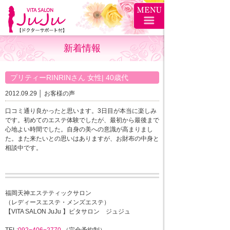
新着情報
プリティーRINRINさん 女性| 40歳代
2012.09.29 │
お客様の声
口コミ通り良かったと思います。3日目が本当に楽しみ
です。初めてのエステ体験でしたが、最初から最後まで
心地よい時間でした。自身の美への意識が高まりまし
た。また来たいとの思いはありますが、お財布の中身と
相談中です。
福岡天神エステティックサロン
（レディースエステ・メンズエステ）
【VITA SALON JuJu 】ビタサロン ジュジュ