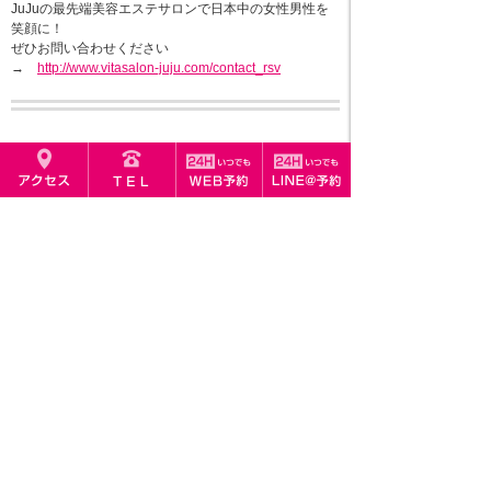
JuJuの最先端美容エステサロンで日本中の女性男性を
笑顔に！
ぜひお問い合わせください
→
http://www.vitasalon-juju.com/contact_rsv
≪ お客様の声
｜
お客様の声 ≫
VITA SALON JuJu (ビタサロンジュジュ)
福岡市中央区渡辺通5丁目24-30
東カン福岡第一ビル503号
11:00～21:00（最終受付19:00） 不定休
スタッフ募集中 >>