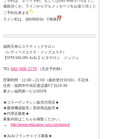
ご予約は、ネット予約、もしくは092-406-2770までご
連絡頂くか、ラインからでもメッセージをお送り頂くと
ご予約出来ます
ラインIDは、@fzl6663a で検索
福岡天神エステティックサロン
（レディースエステ・メンズエステ）
【VITA SALON JuJu 】ビタサロン ジュジュ
TEL:
092−406−2770
（完全予約制）
営業時間：11:00～21:00（最終受付19:00） 不定休
住所：福岡市中央区渡辺通5丁目24-30
東カン福岡第一ビル503号
★コラーゲンマシン販売代理店★
★痩身機器販売／美容商品販売★
★代理店募集★
募集内容はこちらを御覧ください。
→
http://www.vitasalon-juju.com/agent
★JuJuフランチャイズ募集★