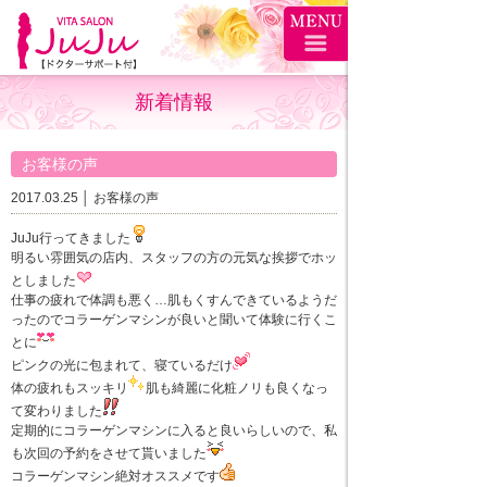
新着情報
お客様の声
2017.03.25 │
お客様の声
JuJu行ってきました
明るい雰囲気の店内、スタッフの方の元気な挨拶でホッ
としました
仕事の疲れで体調も悪く…肌もくすんできているようだ
ったのでコラーゲンマシンが良いと聞いて体験に行くこ
とに
ピンクの光に包まれて、寝ているだけ
体の疲れもスッキリ
肌も綺麗に化粧ノリも良くなっ
て変わりました
定期的にコラーゲンマシンに入ると良いらしいので、私
も次回の予約をさせて貰いました
コラーゲンマシン絶対オススメです