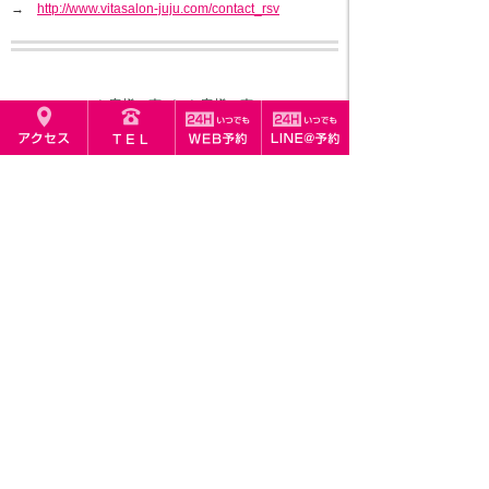
→
http://www.vitasalon-juju.com/contact_rsv
≪ お客様の声
｜
お客様の声 ≫
VITA SALON JuJu (ビタサロンジュジュ)
福岡市中央区渡辺通5丁目24-30
東カン福岡第一ビル503号
11:00～21:00（最終受付19:00） 不定休
スタッフ募集中 >>