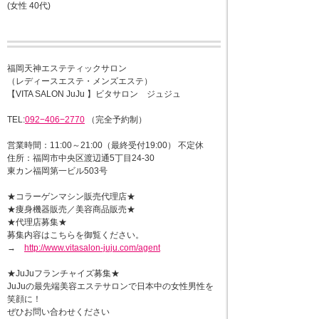
(女性 40代)
福岡天神エステティックサロン
（レディースエステ・メンズエステ）
【VITA SALON JuJu 】ビタサロン ジュジュ
TEL:
092−406−2770
（完全予約制）
営業時間：11:00～21:00（最終受付19:00） 不定休
住所：福岡市中央区渡辺通5丁目24-30
東カン福岡第一ビル503号
★コラーゲンマシン販売代理店★
★痩身機器販売／美容商品販売★
★代理店募集★
募集内容はこちらを御覧ください。
→
http://www.vitasalon-juju.com/agent
★JuJuフランチャイズ募集★
JuJuの最先端美容エステサロンで日本中の女性男性を
笑顔に！
ぜひお問い合わせください