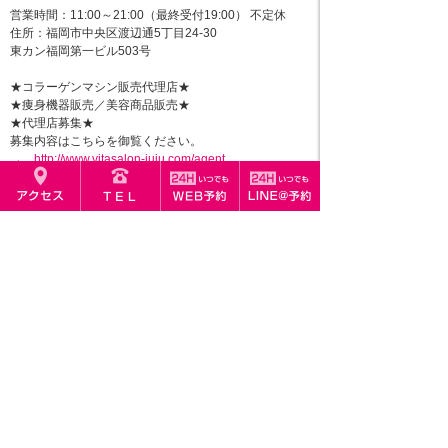
営業時間：11:00～21:00（最終受付19:00） 不定休
住所：福岡市中央区渡辺通5丁目24-30
東カン福岡第一ビル503号
★コラーゲンマシン販売代理店★
★痩身機器販売／美容商品販売★
★代理店募集★
募集内容はこちらを御覧ください。
→
http://www.vitasalon-juju.com/agent
★JuJuフランチャイズ募集★
JuJuの最先端美容エステサロンで日本中の女性男性を
笑顔に！
ぜひお問い合わせください
→
http://www.vitasalon-juju.com/contact_rsv
≪ 1回で痩せる！オールハンドの炭酸痩身！
｜
第一印象
はこれで決まる！ ≫