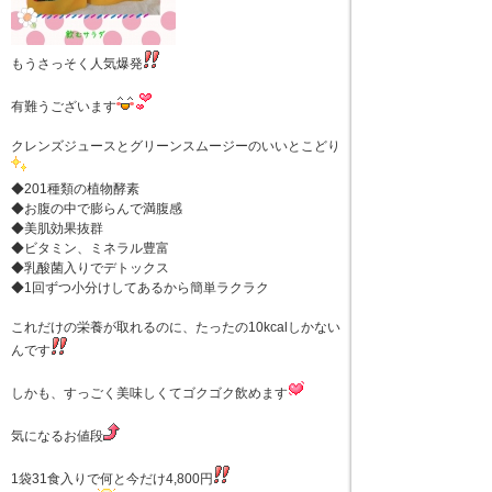
もうさっそく人気爆発
有難うございます
クレンズジュースとグリーンスムージーのいいとこどり
◆201種類の植物酵素
◆お腹の中で膨らんで満腹感
◆美肌効果抜群
◆ビタミン、ミネラル豊富
◆乳酸菌入りでデトックス
◆1回ずつ小分けしてあるから簡単ラクラク
これだけの栄養が取れるのに、たったの10kcalしかない
んです
しかも、すっごく美味しくてゴクゴク飲めます
気になるお値段
1袋31食入りで何と今だけ4,800円