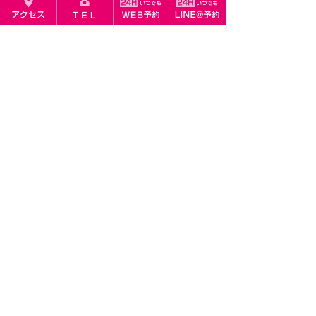
ぜひお問い合わせください
→
http://www.vitasalon-juju.com/contact_rsv
≪ 最新の脱毛法『XXX WAX脱毛』
｜
季節の変わり目は
よもぎ蒸しで体質改善！ ≫
VITA SALON JuJu (ビタサロンジュジュ)
福岡市中央区渡辺通5丁目24-30
東カン福岡第一ビル503号
11:00～21:00（最終受付19:00） 不定休
スタッフ募集中 >>