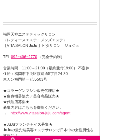
福岡天神エステティックサロン
（レディースエステ・メンズエステ）
【VITA SALON JuJu 】ビタサロン ジュジュ
TEL:
092−406−2770
（完全予約制）
営業時間：11:00～21:00（最終受付19:00） 不定休
住所：福岡市中央区渡辺通5丁目24-30
東カン福岡第一ビル503号
★コラーゲンマシン販売代理店★
★痩身機器販売／美容商品販売★
★代理店募集★
募集内容はこちらを御覧ください。
→
http://www.vitasalon-juju.com/agent
★JuJuフランチャイズ募集★
JuJuの最先端美容エステサロンで日本中の女性男性を
笑顔に！